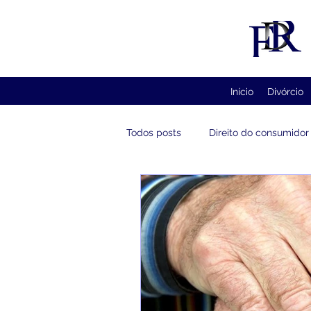
Início
Divórcio
Todos posts
Direito do consumidor
Imprensa
Direito Administrat
Direito previdenciário
Direito
Casamento
Pacto Antenupci