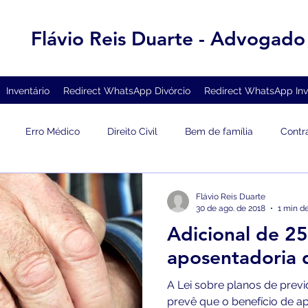
Flávio Reis Duarte - Advogado
Inventário
Redirect WhatsApp Divórcio
Redirect WhatsApp Inv
Erro Médico
Direito Civil
Bem de família
Contr
ivo
Saúde
Direito Penal
Responsabilidade civil
Flávio Reis Duarte
30 de ago. de 2018
1 min de
Adicional de 2
 de família
Divórcio
Pensão alimentícia
Direito das S
aposentadoria 
A Lei sobre planos de previd
al
Guarda dos filhos
Planos de saúde
prevê que o benefício de ap