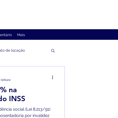
entário
Mais
ato de locação
Contratos bancários
 leitura
5% na
ucessões
Partilha
do INSS
ência social (Lei 8.213/91)
osentadoria por invalidez